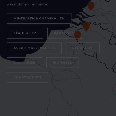
wesentlichen Teilmärkte.
MINERALEN & CHEMIKALIEN
STAHL & ERZ
BAUSTOFFE
AGRAR-MASSENGÜTER
STÜCKGUT
CONTAINER
BIOMASSE
KUNSTDÜNGER