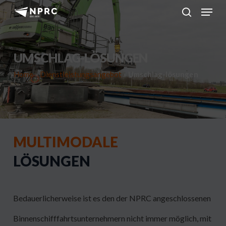
Menu
Skip
to
search
main
content
UMSCHLAG-LÖSUNGEN
Home
»
Dienstleistungsangebot
»
Umschlag-lösungen
MULTIMODALE
LÖSUNGEN
Bedauerlicherweise ist es den der NPRC angeschlossenen
Binnenschifffahrtsunternehmern nicht immer möglich, mit