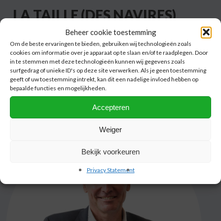
LA TAILLE (DES NAVIRES)
COMPTE
Beheer cookie toestemming
Om de beste ervaringen te bieden, gebruiken wij technologieën zoals
cookies om informatie over je apparaat op te slaan en/of te raadplegen. Door
Chaque chaîne logistique a ses particularités. La
NPRC
sait
in te stemmen met deze technologieën kunnen wij gegevens zoals
quels types de navires conviennent le mieux à la cargaison du
surfgedrag of unieke ID's op deze site verwerken. Als je geen toestemming
client et aux voies navigables à emprunter. Que vous
geeft of uw toestemming intrekt, kan dit een nadelige invloed hebben op
bepaalde functies en mogelijkheden.
recherchiez un grand ou un petit navire, la NPRC a toujours le
bâtiment à la taille adéquate.
Accepteren
Weiger
Bekijk voorkeuren
Privacy Statement