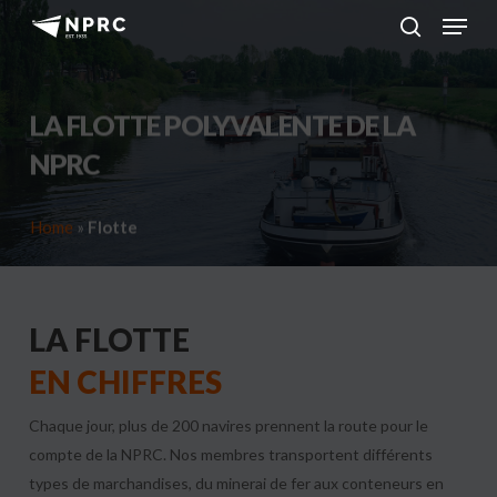
Menu
Skip
to
search
main
content
LA FLOTTE POLYVALENTE DE LA
NPRC
Home
»
Flotte
LA FLOTTE
EN CHIFFRES
Chaque jour, plus de 200 navires prennent la route pour le
compte de la NPRC. Nos membres transportent différents
types de marchandises, du minerai de fer aux conteneurs en