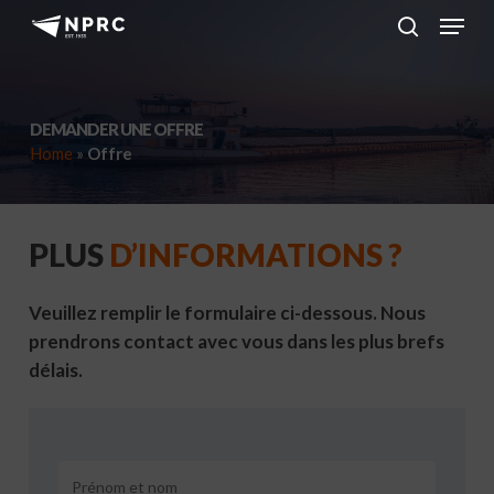
Menu
Skip
to
search
main
content
DEMANDER UNE OFFRE
Home
»
Offre
PLUS
D’INFORMATIONS ?
Veuillez remplir le formulaire ci-dessous. Nous
prendrons contact avec vous dans les plus brefs
délais.