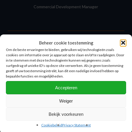
Commercial Development Manager
+31 (0)6 22 53 69 49
Beheer cookie toestemming
robert.van.vliet@nprc.nl
Om de beste ervaringen te bieden, gebruiken wij technologieën zoals
cookies om informatie over je apparaat op te slaan en/of te raadplegen. Door
in te stemmen met deze technologieën kunnen wij gegevens zoals
surfgedrag of unieke ID's op deze site verwerken. Als je geen toestemming
geeft of uw toestemming intrekt, kan dit een nadelige invloed hebben op
bepaalde functies en mogelijkheden.
Accepteren
Weiger
COMMENT PROCÉDERIONS-NOUS SI
Bekijk voorkeuren
NOUS FORMIONS
UNE SEULE
Cookiebeleid
Privacy Statement
ENTREPRISE ?