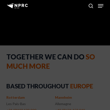
Menu
Skip
to
search
main
content
TOGETHER WE CAN DO
SO
MUCH MORE
BASED THROUGHOUT
EUROPE
Rotterdam
Mannheim
Les Pais-Bas
Allemagne