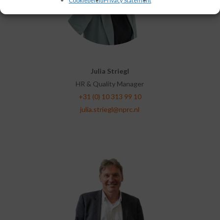
Cookiebeleid
Privacy Statement
Julia Striegl
HR & Quality Manager
+31 (0) 10 313 99 10
julia.striegl@nprc.nl