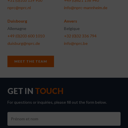
+31 (0)103 139 900
+49 (0)621 158 940
nprc@nprc.nl
info@nprc-mannheim.de
Duisbourg
Anvers
Allemagne
Belgique
+49 (0)203 600 1010
+32 (0)32 336 794
duisburg@nprc.de
info@nprc.be
MEET THE TEAM
GET IN
TOUCH
For questions or inquiries, please fill out the form below.