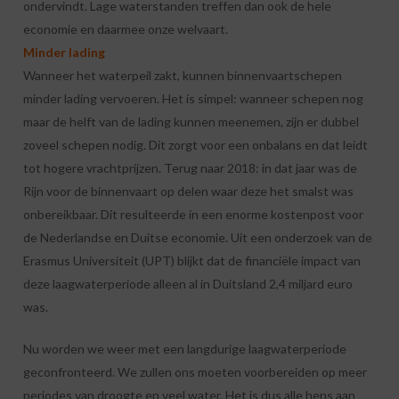
ondervindt. Lage waterstanden treffen dan ook de hele
economie en daarmee onze welvaart.
Minder lading
Wanneer het waterpeil zakt, kunnen binnenvaartschepen
minder lading vervoeren. Het is simpel: wanneer schepen nog
maar de helft van de lading kunnen meenemen, zijn er dubbel
zoveel schepen nodig. Dit zorgt voor een onbalans en dat leidt
tot hogere vrachtprijzen. Terug naar 2018: in dat jaar was de
Rijn voor de binnenvaart op delen waar deze het smalst was
onbereikbaar. Dit resulteerde in een enorme kostenpost voor
de Nederlandse en Duitse economie. Uit een onderzoek van de
Erasmus Universiteit (UPT) blijkt dat de financiële impact van
deze laagwaterperiode alleen al in Duitsland 2,4 miljard euro
was.
Nu worden we weer met een langdurige laagwaterperiode
geconfronteerd. We zullen ons moeten voorbereiden op meer
periodes van droogte en veel water. Het is dus alle hens aan