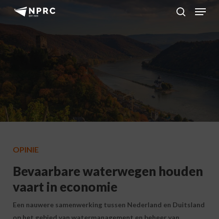
Menu
Skip
to
search
main
content
OPINIE
Bevaarbare waterwegen houden
vaart in economie
Een nauwere samenwerking tussen Nederland en Duitsland
op het gebied van watermanagement en beheer van