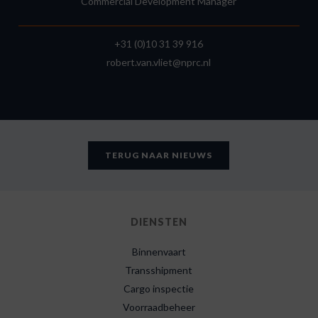
Commercial Development Manager
+31 (0)10 31 39 916
robert.van.vliet@nprc.nl
TERUG NAAR NIEUWS
DIENSTEN
Binnenvaart
Transshipment
Cargo inspectie
Voorraadbeheer