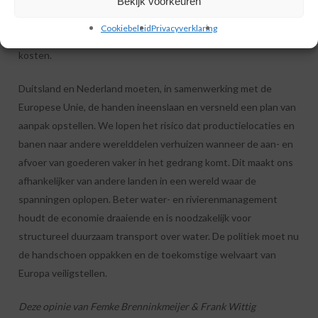
Bekijk voorkeuren
sluizen en stuwen in de Rijn als laatste redmiddel te worden
Cookiebeleid
Privacyverklaring
onderzocht. Een paardenmiddel dat gepaard gaat met enorme
kosten.
Duitsland en Nederland moeten, in samenwerking met de
Europese Unie, de handen ineenslaan en versneld een plan van
aanpak opstellen. We lopen het risico dat productielocaties en
banen naar andere werelddelen verhuizen wanneer de aan- en
afvoer van goederen vaker in het gedrang komt. Dit maakt ons
afhankelijker van andere landen in een wereld waar de
spanningen oplopen. Beter water- en rivierenmanagement
houdt de economie draaiende en is noodzakelijk voor
structureel duurzaam transport over water. De politiek moet nu
de handschoen oppakken en de toekomstige welvaart van
Europa veiligstellen.
Deze opinie van Femke Brenninkmeijer & Frank Wittig