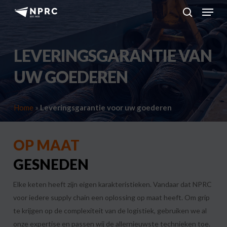
Menu
Skip
to
search
main
content
LEVERINGSGARANTIE VAN
UW GOEDEREN
Home
»
Leveringsgarantie voor uw goederen
OP MAAT
GESNEDEN
Elke keten heeft zijn eigen karakteristieken. Vandaar dat NPRC
voor iedere supply chain een oplossing op maat heeft. Om grip
te krijgen op de complexiteit van de logistiek, gebruiken we al
onze expertise en passen wij de allernieuwste technieken toe.