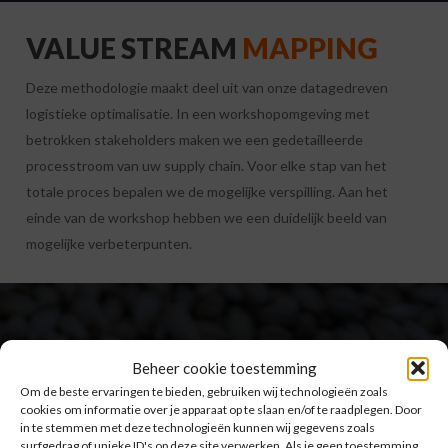
VALUE STREAM
MAPPING
Deze methodologie maakt deel uit van onze datagedreven
logistieke optimalisatie. In een workshopomgeving met
betrokken stakeholders maken we een gedetailleerde
processtroom van uw supply chain. Voor elke stap van het
totale proces bepalen we de mogelijke verspilling. Aan het
einde van de workshop hebben we een duidelijk beeld van
mogelijke verbeterpunten.
Beheer cookie toestemming
Om de beste ervaringen te bieden, gebruiken wij technologieën zoals
DUURZAMER
cookies om informatie over je apparaat op te slaan en/of te raadplegen. Door
in te stemmen met deze technologieën kunnen wij gegevens zoals
surfgedrag of unieke ID's op deze site verwerken. Als je geen toestemming