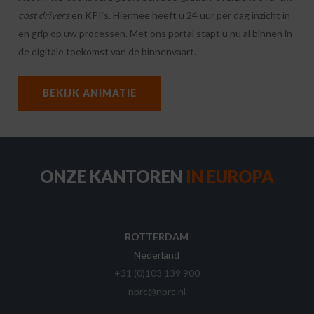
cost drivers
en KPI’s. Hiermee heeft u 24 uur per dag inzicht in
en grip op uw processen. Met ons portal stapt u nu al binnen in
de digitale toekomst van de binnenvaart.
BEKIJK ANIMATIE
ONZE KANTOREN
IN EUROPA
ROTTERDAM
Nederland
+31 (0)103 139 900
nprc@nprc.nl