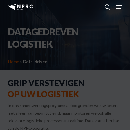
Menu
Skip
to
search
main
content
DATAGEDREVEN
LOGISTIEK
Home
»
Data-driven
GRIP VERSTEVIGEN
OP UW LOGISTIEK
In ons samenwerkingsprogramma doorgronden we uw keten
niet alleen van begin tot eind, maar monitoren we ook alle
relevante logistieke processen in realtime. Data vormt het hart
van de NPRC-operatie.