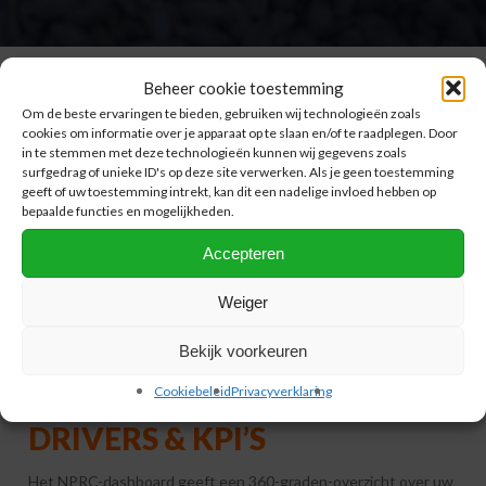
Beheer cookie toestemming
Om de beste ervaringen te bieden, gebruiken wij technologieën zoals
cookies om informatie over je apparaat op te slaan en/of te raadplegen. Door
in te stemmen met deze technologieën kunnen wij gegevens zoals
surfgedrag of unieke ID's op deze site verwerken. Als je geen toestemming
geeft of uw toestemming intrekt, kan dit een nadelige invloed hebben op
bepaalde functies en mogelijkheden.
Accepteren
Weiger
Bekijk voorkeuren
INZICHT UW
COST
Cookiebeleid
Privacyverklaring
DRIVERS
& KPI’S
Het NPRC-dashboard geeft een 360-graden-overzicht over uw