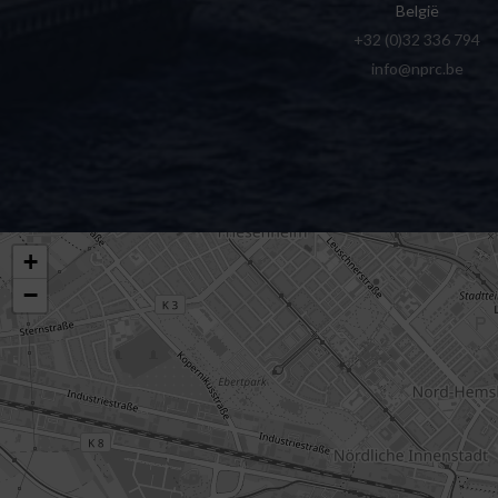
België
+32 (0)32 336 794
info@nprc.be
+
−