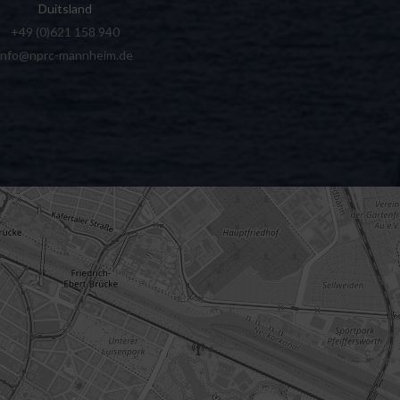
Duitsland
+49 (0)621 158 940
info@nprc-mannheim.de