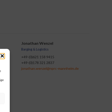
Jonathan Wenzel
Barging & Logistics
+49-(0)621 158 9415
+49-(0)178 321 2837
de
jonathan.wenzel@nprc-mannheim.de
e
ige