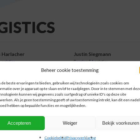
GISTICS
 Harlacher
Justin Siegmann
Logistics
Barging & Logistics
Beheer cookie toestemming
21 158 9419
+49-(0)621 158 9411
51 5029 7161
+49-(0)157 5377 2403
de beste ervaringen te bieden, gebruiken wij technologieën zoals cookies om
harlacher@nprc-mannheim.de
justin.siegmann@nprc-mannheim.
ormatie over je apparaat op te slaan en/of te raadplegen. Door in te stemmen met dez
hnologieën kunnen wij gegevens zoals surfgedrag of unieke ID's op deze site
werken. Als je geen toestemming geeft of uw toestemming intrekt, kan dit een nadel
loed hebben op bepaalde functies en mogelijkheden.
TERUG
Accepteren
Weiger
Bekijk voorkeuren
Cookiebeleid
Privacyverklaring