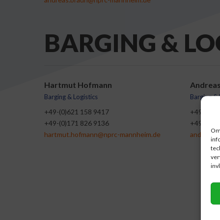
BARGING & LO
Hartmut Hofmann
Andreas
Barging & Logistics
Barging & 
+49-(0)621 158 9417
+49-(0)6
+49-(0)171 826 9136
+49-(0)1
Om 
hartmut.hofmann@nprc-mannheim.de
andreas.
inf
tec
ver
inv