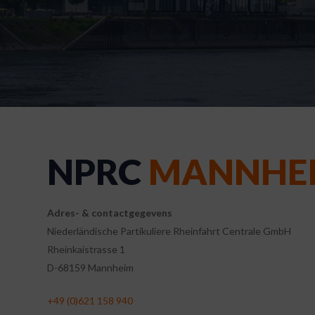
Druk op enter om te zoeken of ESC om te sluiten
NPRC
MANNHE
Adres- & contactgegevens
Niederländische Partikuliere Rheinfahrt Centrale GmbH
Rheinkaistrasse 1
D-68159 Mannheim
+49 (0)621 158 940