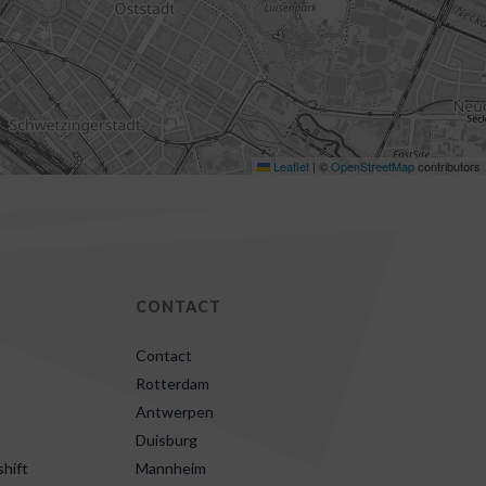
Leaflet
|
©
OpenStreetMap
contributors
CONTACT
Contact
Rotterdam
Antwerpen
Duisburg
hift
Mannheim