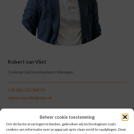
Robert van Vliet
Commercial Development Manager
+31 (0)6 225 369 59
robert.van.vliet@nprc.nl
Beheer cookie toestemming
Om de beste ervaringen te bieden, gebruiken wij technologieën zoals
ONZE KANTOREN
IN EUROPA
cookies om informatie over je apparaat op te slaan en/of te raadplegen. Door