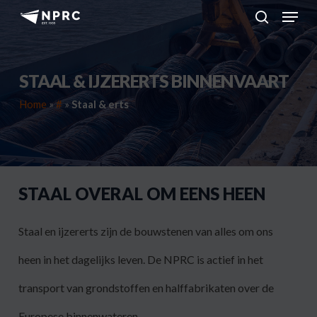
Menu
Skip
to
search
main
content
STAAL & IJZERERTS BINNENVAART
Home
»
#
»
Staal & erts
STAAL OVERAL OM EENS HEEN
Staal en ijzererts zijn de bouwstenen van alles om ons
heen in het dagelijks leven. De NPRC is actief in het
transport van grondstoffen en halffabrikaten over de
Europese binnenwateren.