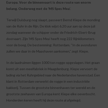
Europa. Voor de binnenvaart is deze route van enorm
belang. Onderweg met de ‘MS Spes Mea’.
Terwijl Duisburg nog slaapt, passeert Bernd Kiepe de monding
van de Ruhr in de Rijn. De klok wijst 6.20 uur aan op deze juli
zondag wanneer de schipper onder de Friedrich-Ebert-Brug
doorvaart. Zijn ‘MS Spes Mea’ heeft nog 222 Rijnkilometers
voor de boeg. De bestemming: Rotterdam. “In de avonduren
zullen we daar in de Maashaven aankomen,” zegt Kiepe.
In de laadruimen liggen 1000 ton rogge opgeslagen. Het graan
komt uit een meelfabriek in Maagdenburg. Kiepe vervoert de
lading via het Ruhrgebied naar de Nederlandse havenstad. Een
klant in Rotterdam verwerkt de rogge in een industriële
bakkerij. Tussen de grootste binnenhaven ter wereld en de
grootste zeehaven van Europa kent Kiepe elke oeverbocht.
Honderden keren heeft hij deze route al afgelegd.