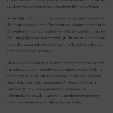
beschouwen we meer als ons vakantieverblijf,” aldus Kiepe.
Hij vervolgt zijn tocht door de tad waar hij zijn opleiding volgde.
Hij ziet de hoogovens van Thyssenkrupp, vroege sporters in de
Rijnweiden en het krachtstation van Walsum. Zijn favoriete plek
in Duisburg ligt echter verder zuidelijk. “Ik vind de binnenhaven
met al die restaurants erg mooi,” zegt hij. “Daar heeft de stad
echt iets goeds van gemaakt.”
Kiepe werkt als particulier. Zo heten ondernemers die ook zelf
aan het roer staan. “Ik geniet van de vrijheid die mijn werk me
biedt,” zegt hij. Toch is hij geen eenling. Enkele jaren geleden
sloot hij zich aan bij de ‘Nederlandse Particuliere Rijnvaart-
Centrale’ (NPRC). De coöperatie telt 160 leden. De
scheepseigenaren willen samen het goederenvervoer over
water versterken en staan elkaar bij waar nodig.