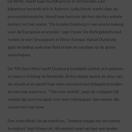
De NPRC heeft haar hoofdkantoor in Rotterdam. Een
bijkantoor bevindt zich in Ruhrort. Lydia Hoyer werkt daar als
procuratiehoudster. Vanaf haar kantoor zijn het slechts enkele
meters tot het water. “De locatie Duisburg is van enorm belang
voor de Europese economie,” zegt Hoyer. De Ruhrgebiedsstad
noemt ze een ‘knooppunt in West-Europa’. Vanuit Duisburg
gaat de lading vaak naar Rotterdam en vandaar op de grote
zeeschepen.
De ‘MS Spes Mea’ heeft Duisburg inmiddels achter zich gelaten
en koerst richting de Nederrijn. Britta Kiepe opent de deur van
de stuurhut en geeft haar man een bord met belegde broodjes
en een kop espresso. “Tijd voor ontbijt”, zegt de schipper. Hij
verlaat zijn post hooguit voor een toiletpauze; dan neemt zijn
vrouw het roer over.
Een stem klinkt via de marifoon. “Iemand vraagt me om ruimte
te maken,” legt Kiepe uit. Hij mindert vaart en laat een ander