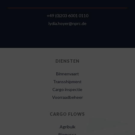
+49 (0)203 6001 0110
lydia.hoyer@nprc.de
DIENSTEN
Binnenvaart
Transshipment
Cargo inspectie
Voorraadbeheer
CARGO FLOWS
Agribulk
Biomassa