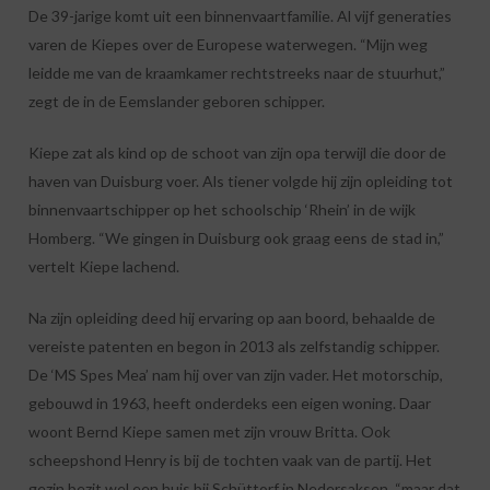
De 39-jarige komt uit een binnenvaartfamilie. Al vijf generaties
varen de Kiepes over de Europese waterwegen. “Mijn weg
leidde me van de kraamkamer rechtstreeks naar de stuurhut,”
zegt de in de Eemslander geboren schipper.
Kiepe zat als kind op de schoot van zijn opa terwijl die door de
haven van Duisburg voer. Als tiener volgde hij zijn opleiding tot
binnenvaartschipper op het schoolschip ‘Rhein’ in de wijk
Homberg. “We gingen in Duisburg ook graag eens de stad in,”
vertelt Kiepe lachend.
Na zijn opleiding deed hij ervaring op aan boord, behaalde de
vereiste patenten en begon in 2013 als zelfstandig schipper.
De ‘MS Spes Mea’ nam hij over van zijn vader. Het motorschip,
gebouwd in 1963, heeft onderdeks een eigen woning. Daar
woont Bernd Kiepe samen met zijn vrouw Britta. Ook
scheepshond Henry is bij de tochten vaak van de partij. Het
gezin bezit wel een huis bij Schüttorf in Nedersaksen, “maar dat