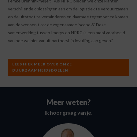
Femke Brenninkmeijer: “Als NPRC bieden we onze klanten
verschillende oplossingen aan om de logistiek te verduurzamen
en de uitstoot te verminderen en daarmee tegemoet te komen
aan de wensen t.o.v. de zogenaamde ‘scope 3’. Deze
samenwerking tussen Imerys en NPRC is een mooi voorbeeld
van hoe we hier vanuit partnership invulling aan geven.”
LEES HIER MEER OVER ONZE
DUURZAAMHEIDSDOELEN
Meer weten?
Ik hoor graag van je.