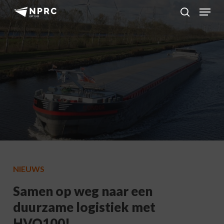
Menu
Skip
to
search
main
content
NIEUWS
Samen op weg naar een
duurzame logistiek met
HVO100!