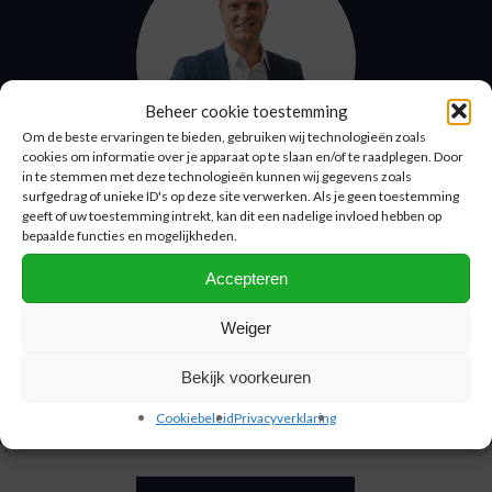
Beheer cookie toestemming
Om de beste ervaringen te bieden, gebruiken wij technologieën zoals
cookies om informatie over je apparaat op te slaan en/of te raadplegen. Door
in te stemmen met deze technologieën kunnen wij gegevens zoals
surfgedrag of unieke ID's op deze site verwerken. Als je geen toestemming
geeft of uw toestemming intrekt, kan dit een nadelige invloed hebben op
Robert van Vliet
bepaalde functies en mogelijkheden.
Commercial Development Manager
Accepteren
+31 (0)10 – 31 39 916
Weiger
robert.van.vliet@nprc.nl
Bekijk voorkeuren
Cookiebeleid
Privacyverklaring