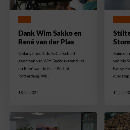
der
Plas
Druk op enter om te zoeken of ESC om te sluiten
Nieuws
Duurzaam
Dank Wim Sakko en
Stilt
René van der Plas
Stor
Onlangs heeft de RvC afscheid
Ruim een 
genomen van Wim Sakko (varend lid)
van Ms S
en René van de Plas (Port of
Betsy Hei
Rotterdam). Wij…
oversta
18 juli 2022
14 juli 20
NPRC
Groter
verwelkomt
volume