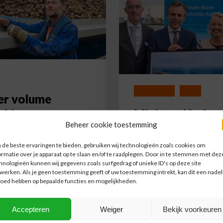
Harbers
geeft
startsein
eerste
nieuwbouw
binnenvaartschip
op
Duurzaamheid
Nieuws
groene
er volume
waterstof
rbieten per
Minister Harber
Beheer cookie toestemming
nvaart dit
geeft startsein
r.
eerste nieuwbo
de beste ervaringen te bieden, gebruiken wij technologieën zoals cookies om
ormatie over je apparaat op te slaan en/of te raadplegen. Door in te stemmen met dez
binnenvaartschi
hnologieën kunnen wij gegevens zoals surfgedrag of unieke ID's op deze site
aankomende bietencampagne
groene waterst
werken. Als je geen toestemming geeft of uw toestemming intrekt, kan dit een nadel
imburg is NPRC begonnen met
loed hebben op bepaalde functies en mogelijkheden.
stellen van een vloot van 10
Op 30 maart startte minister
epen.…
van Infrastructuur en Water
Accepteren
Weiger
Bekijk voorkeuren
officieel de bouw van het ms