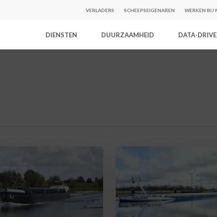
VERLADERS
SCHEEPSEIGENAREN
WERKEN BIJ
DIENSTEN
DUURZAAMHEID
DATA-DRIV
Jong
en
oud,
samen
staan
onze