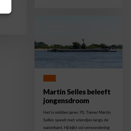
p…
Martin
Selles
beleeft
jongensdroom
Nieuws
Martin Selles beleeft
jongensdroom
Het is midden jaren 70. Tiener Martin
Selles speelt met vriendjes langs de
waterkant. Hij kijkt vol verwondering