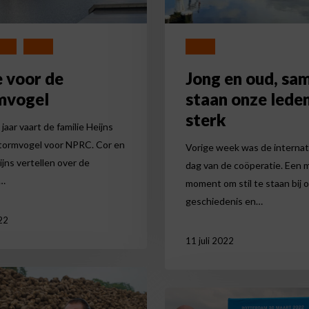
leden
sterk
heid
Nieuws
Nieuws
e voor de
Jong en oud, sa
mvogel
staan onze lede
sterk
jaar vaart de familie Heijns
tormvogel voor NPRC. Cor en
Vorige week was de internat
jns vertellen over de
dag van de coöperatie. Een 
p…
moment om stil te staan bij 
geschiedenis en…
22
11 juli 2022
Minister