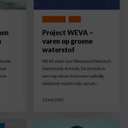
waterstof
Duurzaamheid
Nieuws
men
Project WEVA –
n
varen op groene
waterstof
ionale
WEVA staat voor Waterstof Elektrisch
mooi
Vrachtschip Antonie. De Antonie is
onze
een nog nieuw te bouwen volledig
elektrisch vrachtschip, dat als…
13 juni 2022
Robert