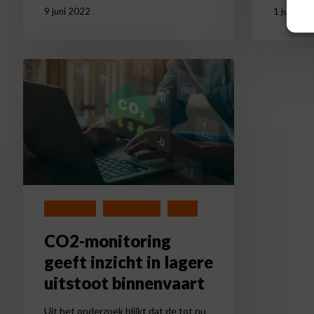
9 juni 2022
1 juni 20
CO2-
monitoring
geeft
inzicht
in
lagere
uitstoot
binnenvaart
Digitalisering
Duurzaamheid
Nieuws
CO2-monitoring
geeft inzicht in lagere
uitstoot binnenvaart
Uit het onderzoek blijkt dat de tot nu