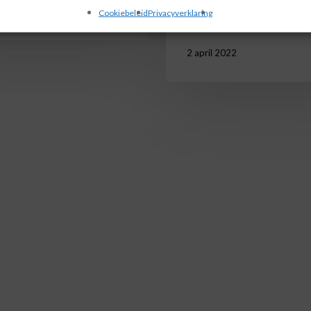
22
het eerste binnenvaartschi
Cookiebeleid
Privacyverklaring
2 april 2022